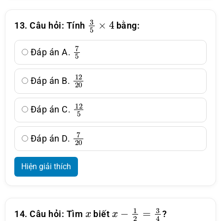
3
5
×
4
13. Câu hỏi: Tính
bằng:
7
5
Đáp án A.
12
20
Đáp án B.
12
5
Đáp án C.
7
20
Đáp án D.
Hiện giải thích
x
x
−
1
2
=
3
4
14. Câu hỏi: Tìm
biết
?