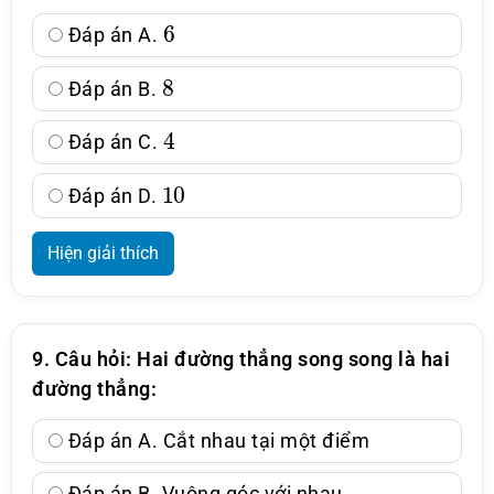
6
Đáp án A.
8
Đáp án B.
4
Đáp án C.
10
Đáp án D.
Hiện giải thích
9. Câu hỏi: Hai đường thẳng song song là hai
đường thẳng:
Đáp án A. Cắt nhau tại một điểm
Đáp án B. Vuông góc với nhau