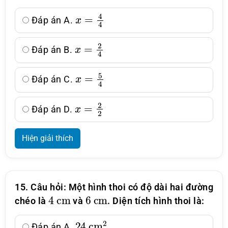
x
=
4
4
Đáp án A.
x
=
2
4
Đáp án B.
x
=
5
4
Đáp án C.
x
=
2
2
Đáp án D.
Hiện giải thích
15. Câu hỏi: Một hình thoi có độ dài hai đường
4
cm
6
cm
chéo là
và
. Diện tích hình thoi là:
24
cm
2
Đáp án A.