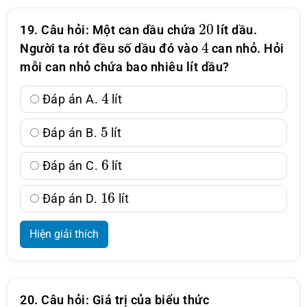
20
19. Câu hỏi: Một can dầu chứa
lít dầu.
4
Người ta rót đều số dầu đó vào
can nhỏ. Hỏi
mỗi can nhỏ chứa bao nhiêu lít dầu?
4
Đáp án A.
lít
5
Đáp án B.
lít
6
Đáp án C.
lít
16
Đáp án D.
lít
Hiện giải thích
20. Câu hỏi: Giá trị của biểu thức