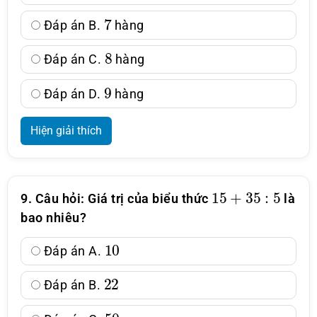
7
Đáp án B.
hàng
8
Đáp án C.
hàng
9
Đáp án D.
hàng
Hiện giải thích
15
+
35
:
5
9. Câu hỏi: Giá trị của biểu thức
là
bao nhiêu?
10
Đáp án A.
22
Đáp án B.
50