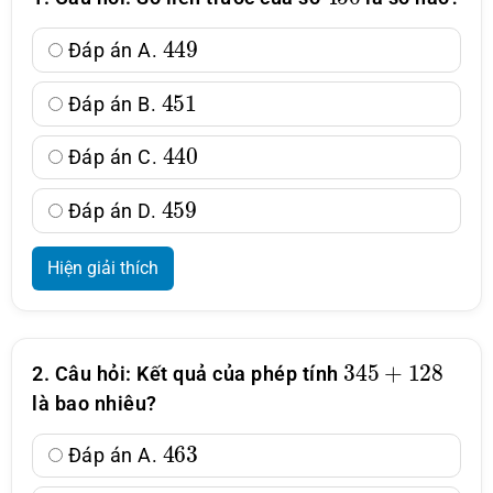
449
Đáp án A.
451
Đáp án B.
440
Đáp án C.
459
Đáp án D.
Hiện giải thích
345
+
128
2. Câu hỏi: Kết quả của phép tính
là bao nhiêu?
463
Đáp án A.