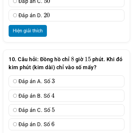
Đáp án C.
20
Đáp án D.
Hiện giải thích
8
15
10. Câu hỏi: Đồng hồ chỉ
giờ
phút. Khi đó
kim phút (kim dài) chỉ vào số mấy?
3
Đáp án A. Số
4
Đáp án B. Số
5
Đáp án C. Số
6
Đáp án D. Số