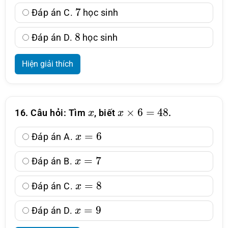
7
Đáp án C.
học sinh
8
Đáp án D.
học sinh
Hiện giải thích
x
x
×
6
=
48
16. Câu hỏi: Tìm
, biết
.
x
=
6
Đáp án A.
x
=
7
Đáp án B.
x
=
8
Đáp án C.
x
=
9
Đáp án D.