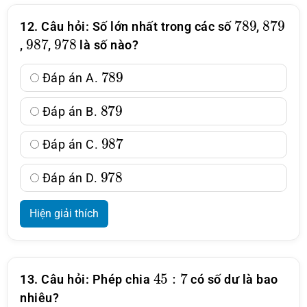
789
879
12. Câu hỏi: Số lớn nhất trong các số
,
987
978
,
,
là số nào?
789
Đáp án A.
879
Đáp án B.
987
Đáp án C.
978
Đáp án D.
Hiện giải thích
45
:
7
13. Câu hỏi: Phép chia
có số dư là bao
nhiêu?