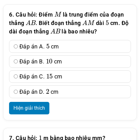
M
6. Câu hỏi: Điểm
là trung điểm của đoạn
A
B
A
M
5
thẳng
. Biết đoạn thẳng
dài
cm. Độ
A
B
dài đoạn thẳng
là bao nhiêu?
5
Đáp án A.
cm
10
Đáp án B.
cm
15
Đáp án C.
cm
2
Đáp án D.
cm
Hiện giải thích
1
7. Câu hỏi:
m bằng bao nhiêu mm?