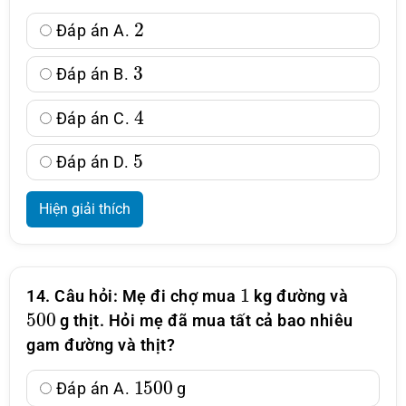
2
Đáp án A.
3
Đáp án B.
4
Đáp án C.
5
Đáp án D.
Hiện giải thích
1
14. Câu hỏi: Mẹ đi chợ mua
kg đường và
500
g thịt. Hỏi mẹ đã mua tất cả bao nhiêu
gam đường và thịt?
1500
Đáp án A.
g