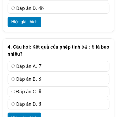
48
Đáp án D.
Hiện giải thích
54
:
6
4. Câu hỏi: Kết quả của phép tính
là bao
nhiêu?
7
Đáp án A.
8
Đáp án B.
9
Đáp án C.
6
Đáp án D.