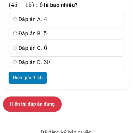
(
45
−
15
)
:
6
là bao nhiêu?
4
Đáp án A.
5
Đáp án B.
6
Đáp án C.
30
Đáp án D.
Hiện giải thích
Hiển thị đáp án đúng
Đã đăng ký bản quyền.