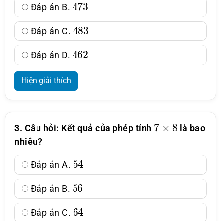
473
Đáp án B.
483
Đáp án C.
462
Đáp án D.
Hiện giải thích
7
×
8
3. Câu hỏi: Kết quả của phép tính
là bao
nhiêu?
54
Đáp án A.
56
Đáp án B.
64
Đáp án C.