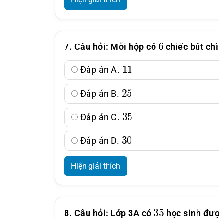
6
7. Câu hỏi: Mỗi hộp có
chiếc bút chì
11
Đáp án A.
25
Đáp án B.
35
Đáp án C.
30
Đáp án D.
Hiện giải thích
35
8. Câu hỏi: Lớp 3A có
học sinh đượ