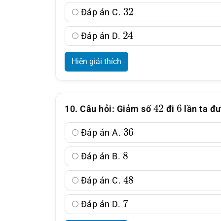
32
Đáp án C.
24
Đáp án D.
Hiện giải thích
42
6
10. Câu hỏi: Giảm số
đi
lần ta đư
36
Đáp án A.
8
Đáp án B.
48
Đáp án C.
7
Đáp án D.