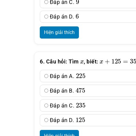
Đáp án C.
6
Đáp án D.
Hiện giải thích
x
x
+
125
=
350
6. Câu hỏi: Tìm
, biết:
225
Đáp án A.
475
Đáp án B.
235
Đáp án C.
125
Đáp án D.
Hiện giải thích