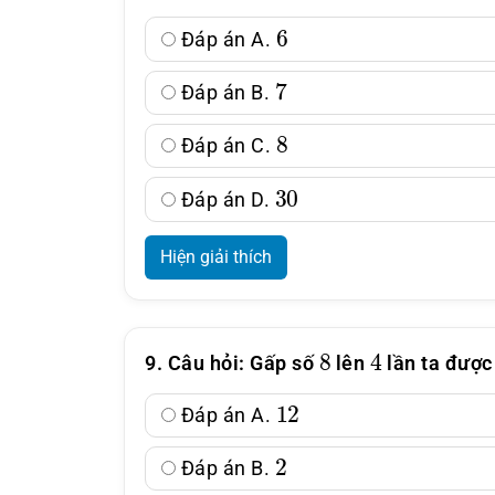
6
Đáp án A.
7
Đáp án B.
8
Đáp án C.
30
Đáp án D.
Hiện giải thích
8
4
9. Câu hỏi: Gấp số
lên
lần ta được 
12
Đáp án A.
2
Đáp án B.