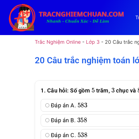
T
Trắc Nghiệm Online
-
Lớp 3
-
20 Câu trắc n
20 Câu trắc nghiệm toán lớ
5
3
1. Câu hỏi: Số gồm
trăm,
chục và
583
Đáp án A.
358
Đáp án B.
538
Đáp án C.