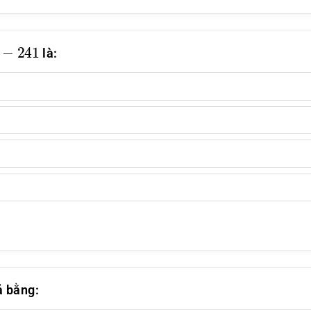
3
−
241
là:
ả bằng: