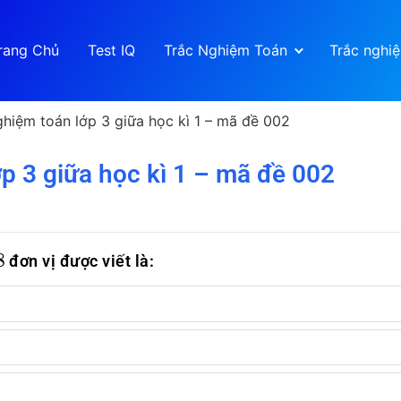
rang Chủ
Test IQ
Trắc Nghiệm Toán
Trắc nghi
ghiệm toán lớp 3 giữa học kì 1 – mã đề 002
p 3 giữa học kì 1 – mã đề 002
8
đơn vị được viết là: