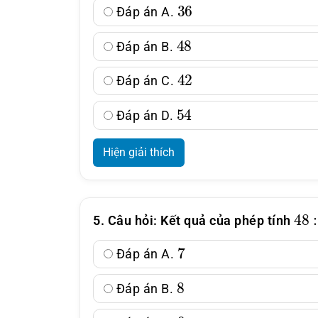
36
Đáp án A.
48
Đáp án B.
42
Đáp án C.
54
Đáp án D.
Hiện giải thích
48
:
5. Câu hỏi: Kết quả của phép tính
7
Đáp án A.
8
Đáp án B.
9