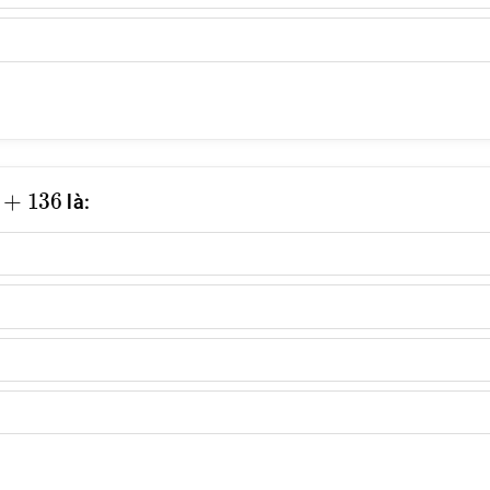
2
+
136
là: