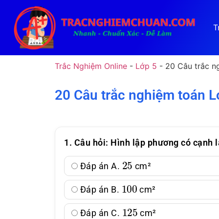
T
Trắc Nghiệm Online
-
Lớp 5
-
20 Câu trắc n
20 Câu trắc nghiệm toán L
1. Câu hỏi: Hình lập phương có cạnh 
25
Đáp án A.
cm²
100
Đáp án B.
cm²
125
Đáp án C.
cm²