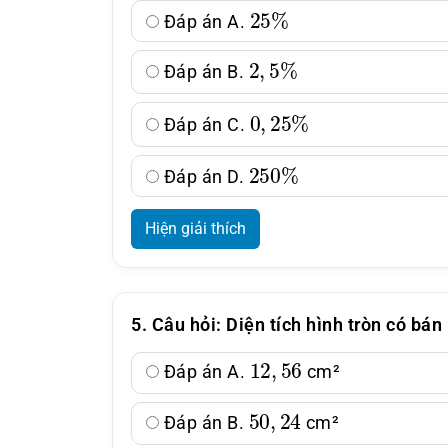
25
%
Đáp án A.
2
,
5
%
Đáp án B.
0
,
25
%
Đáp án C.
250
%
Đáp án D.
Hiện giải thích
5. Câu hỏi: Diện tích hình tròn có bán
12
,
56
Đáp án A.
cm²
50
,
24
Đáp án B.
cm²