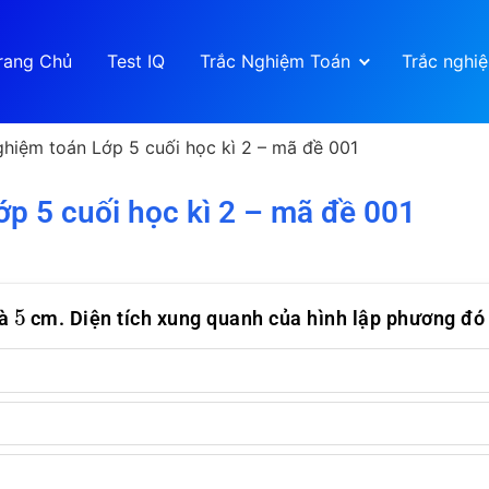
rang Chủ
Test IQ
Trắc Nghiệm Toán
Trắc nghi
ghiệm toán Lớp 5 cuối học kì 2 – mã đề 001
ớp 5 cuối học kì 2 – mã đề 001
5
là
cm. Diện tích xung quanh của hình lập phương đó 