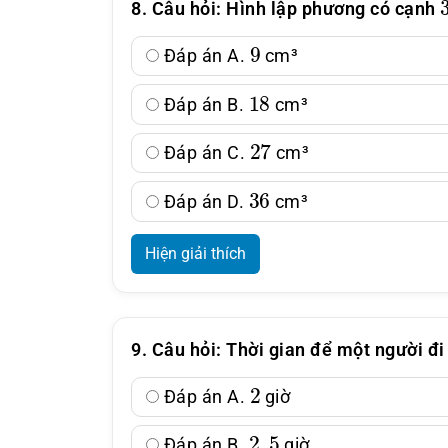
8. Câu hỏi: Hình lập phương có cạnh
9
Đáp án A.
cm³
18
Đáp án B.
cm³
27
Đáp án C.
cm³
36
Đáp án D.
cm³
Hiện giải thích
9. Câu hỏi: Thời gian để một người đ
2
Đáp án A.
giờ
2
,
5
Đáp án B.
giờ