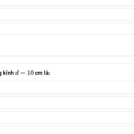
d
=
10
g kính
cm là: