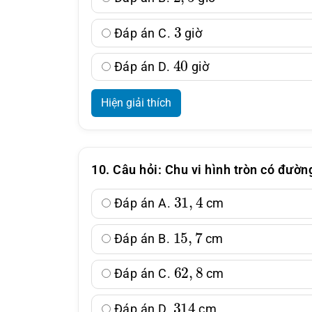
3
Đáp án C.
giờ
40
Đáp án D.
giờ
Hiện giải thích
10. Câu hỏi: Chu vi hình tròn có đườn
31
,
4
Đáp án A.
cm
15
,
7
Đáp án B.
cm
62
,
8
Đáp án C.
cm
314
Đáp án D.
cm