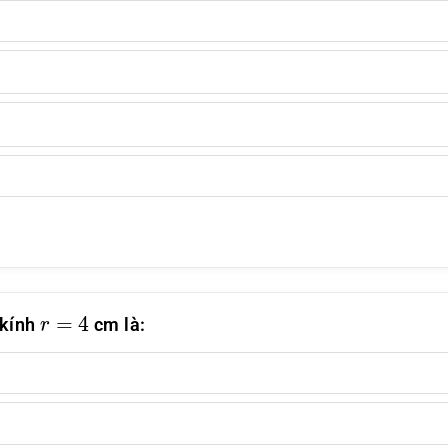
r
=
4
 kính
cm là: