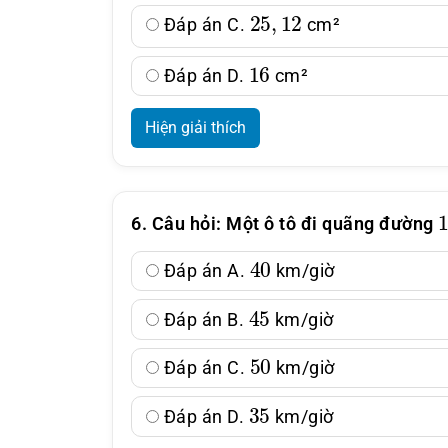
25
,
12
Đáp án C.
cm²
16
Đáp án D.
cm²
Hiện giải thích
6. Câu hỏi: Một ô tô đi quãng đường
40
Đáp án A.
km/giờ
45
Đáp án B.
km/giờ
50
Đáp án C.
km/giờ
35
Đáp án D.
km/giờ