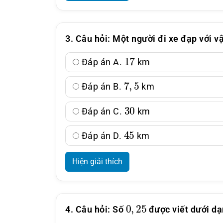
3. Câu hỏi: Một người đi xe đạp với v
17
Đáp án A.
km
7
,
5
Đáp án B.
km
30
Đáp án C.
km
45
Đáp án D.
km
Hiện giải thích
0
,
25
4. Câu hỏi: Số
được viết dưới dạn