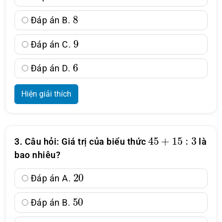
8
Đáp án B.
9
Đáp án C.
6
Đáp án D.
Hiện giải thích
45
+
15
:
3
3. Câu hỏi: Giá trị của biểu thức
là
bao nhiêu?
20
Đáp án A.
50
Đáp án B.
60