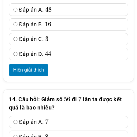
48
Đáp án A.
16
Đáp án B.
3
Đáp án C.
44
Đáp án D.
Hiện giải thích
56
7
14. Câu hỏi: Giảm số
đi
lần ta được kết
quả là bao nhiêu?
7
Đáp án A.
8
Đáp án B.