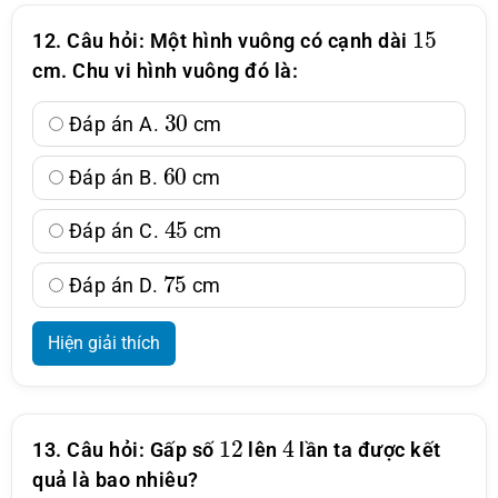
15
12. Câu hỏi: Một hình vuông có cạnh dài
cm. Chu vi hình vuông đó là:
30
Đáp án A.
cm
60
Đáp án B.
cm
45
Đáp án C.
cm
75
Đáp án D.
cm
Hiện giải thích
12
4
13. Câu hỏi: Gấp số
lên
lần ta được kết
quả là bao nhiêu?