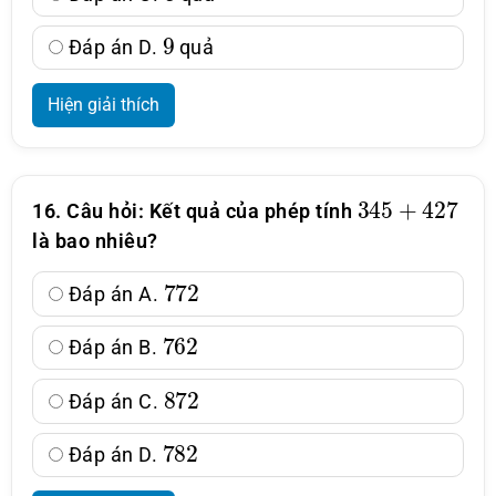
9
Đáp án D.
quả
Hiện giải thích
345
+
427
16. Câu hỏi: Kết quả của phép tính
là bao nhiêu?
772
Đáp án A.
762
Đáp án B.
872
Đáp án C.
782
Đáp án D.