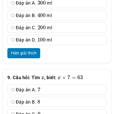
Đáp án A.
ml
400
Đáp án B.
ml
200
Đáp án C.
ml
100
Đáp án D.
ml
Hiện giải thích
x
x
×
7
=
63
9. Câu hỏi: Tìm
, biết:
7
Đáp án A.
8
Đáp án B.
9