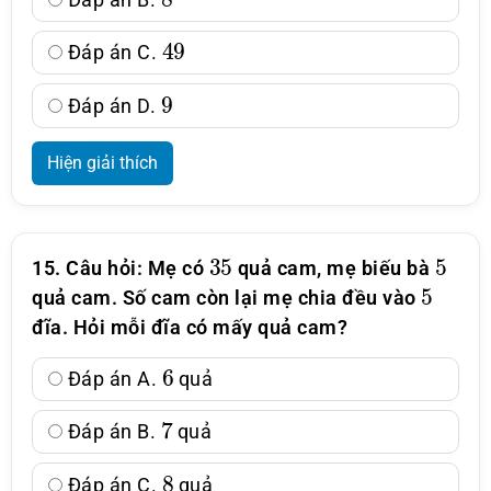
49
Đáp án C.
9
Đáp án D.
Hiện giải thích
35
5
15. Câu hỏi: Mẹ có
quả cam, mẹ biếu bà
5
quả cam. Số cam còn lại mẹ chia đều vào
đĩa. Hỏi mỗi đĩa có mấy quả cam?
6
Đáp án A.
quả
7
Đáp án B.
quả
8
Đáp án C.
quả