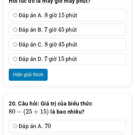
Hỏi lúc đó là mấy giờ mấy phút?
8
15
Đáp án A.
giờ
phút
7
45
Đáp án B.
giờ
phút
8
45
Đáp án C.
giờ
phút
7
15
Đáp án D.
giờ
phút
Hiện giải thích
20. Câu hỏi: Giá trị của biểu thức
80
−
(
25
+
15
)
là bao nhiêu?
70
Đáp án A.