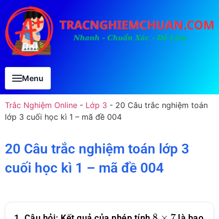
Menu
Trắc Nghiệm Online
-
Lớp 3
-
20 Câu trắc nghiệm toán
lớp 3 cuối học kì 1 – mã đề 004
20 Câu trắc nghiệm toán lớp 3
cuối học kì 1 – mã đề 004
8
×
7
1. Câu hỏi: Kết quả của phép tính
là bao