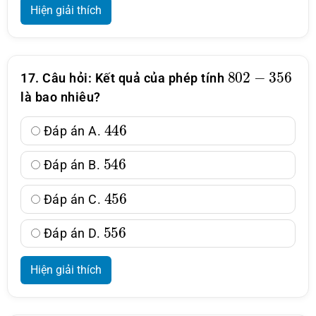
Hiện giải thích
802
−
356
17. Câu hỏi: Kết quả của phép tính
là bao nhiêu?
446
Đáp án A.
546
Đáp án B.
456
Đáp án C.
556
Đáp án D.
Hiện giải thích