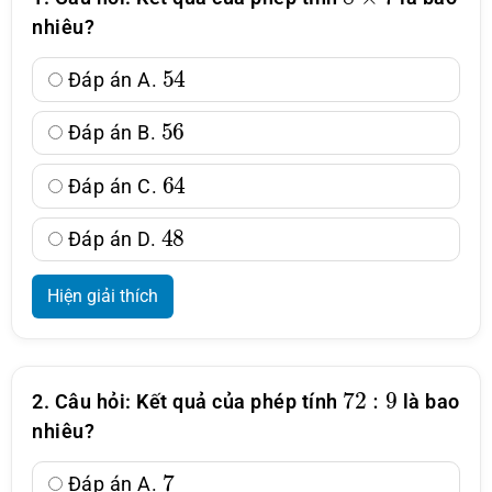
nhiêu?
54
Đáp án A.
56
Đáp án B.
64
Đáp án C.
48
Đáp án D.
Hiện giải thích
72
:
9
2. Câu hỏi: Kết quả của phép tính
là bao
nhiêu?
7
Đáp án A.